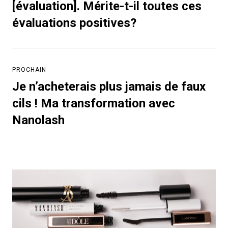
précédent:
[évaluation]. Mérite-t-il toutes ces
évaluations positives?
PROCHAIN
Je n’acheterais plus jamais de faux
Article
suivant:
cils ! Ma transformation avec
Nanolash