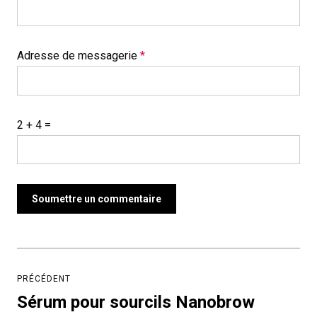
Adresse de messagerie
*
2 + 4 =
Navigation
de
PRÉCÉDENT
l’article
Sérum pour sourcils Nanobrow
Article