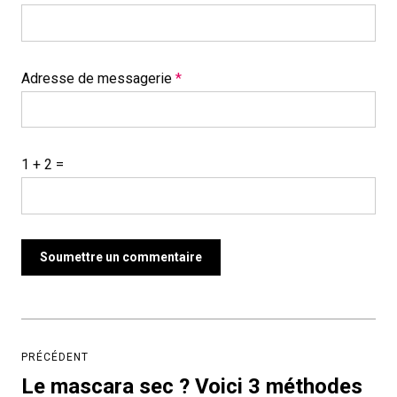
Adresse de messagerie
*
1 + 2 =
Navigation
de
PRÉCÉDENT
l’article
Le mascara sec ? Voici 3 méthodes
Article